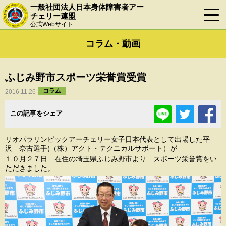
一般社団法人日本身体障害者アー
チェリー連盟
公式Webサイト
コラム・動画
ふじみ野市スポーツ栄誉賞受賞
コラム
2016.11.26
この記事をシェア
リオパラリンピックアーチェリー女子日本代表として出場した平
沢 奈古選手(（株）アクト・テクニカルサポート）が
１０月２７日 在住の埼玉県ふじみ野市より スポーツ栄誉賞をい
ただきました。