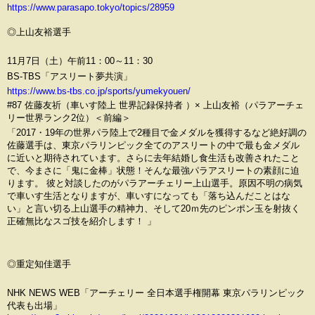
https://www.parasapo.tokyo/topics/28959
◎上山友裕選手
11月7日（土）午前11：00～11：30
BS-TBS「アスリート夢共演」
https://www.bs-tbs.co.jp/sports/yumekyouen/
#87 佐藤友祈（車いす陸上 世界記録保持者 ）× 上山友裕（パラアーチェ
リー世界ランク2位）＜前編＞
「2017・19年の世界パラ陸上で2種目で金メダルを獲得するなど絶好調の
佐藤選手は、東京パラリンピック全てのアスリートの中で最も金メダル
に近いと期待されています。さらに去年結婚し食生活も改善されたこと
で、今まさに「鬼に金棒」状態！そんな最強パラアスリートの素顔に迫
ります。 彼と対談したのがパラアーチェリー上山選手。原因不明の病気
で車いす生活となりますが、車いすになっても「落ち込んだことはな
い」と言い切る上山選手の精神力、そして20ｍ先のピンポン玉を射抜く
正確無比なスゴ技を紹介します！ 」
◎重定知佳選手
NHK NEWS WEB「アーチェリー 全日本選手権開幕 東京パラリンピック
代表も出場」