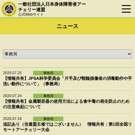
一般社団法人日本身体障害者アー
チェリー連盟
公式Webサイト
ニュース
2020.07.25
事務局
【情報共有】JPSA科学委員会「片手及び頸髄損傷者の消毒動作や手
洗い動作について」（事務局）
2020.07.24
事務局
【情報共有】金属製容器の使用方法による食中毒の発生防止のため
の注意喚起について
2020.07.16
事務局
追記あり（当連盟主催ではございません） 情報共有：第1回全国リ
モートアーチェリー大会